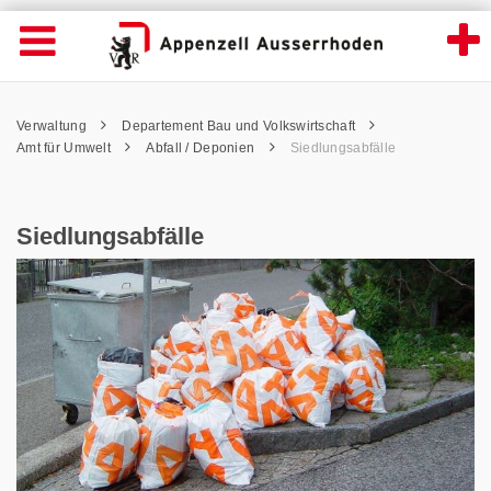
Siedlungsabfälle - Appenzell Ausserrhoden
Suche
Navigation öffnen
Wichtige
Seiten
hen
Home
Hauptnavigation
Service Navigation
Hauptnavigation
Pfadnavigation
Inhalt
Verwaltung
Departement Bau und Volkswirtschaft
Inhalt
Kontakt
Amt für Umwelt
Abfall / Deponien
Siedlungsabfälle
Sitemap
Metanavigation
Siedlungsabfälle