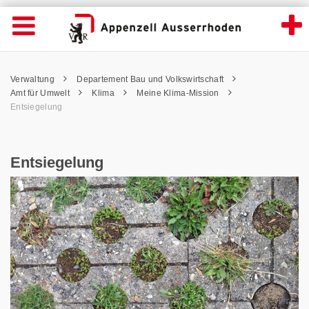
Entsiegelung - Appenzell Ausserrhoden
Suche
Navigation öffnen
Wichtige
Seiten
hen
Home
Hauptnavigation
Service Navigation
Hauptnavigation
Pfadnavigation
Inhalt
Verwaltung
Departement Bau und Volkswirtschaft
Inhalt
Kontakt
Amt für Umwelt
Klima
Meine Klima-Mission
Sitemap
Entsiegelung
Metanavigation
Entsiegelung