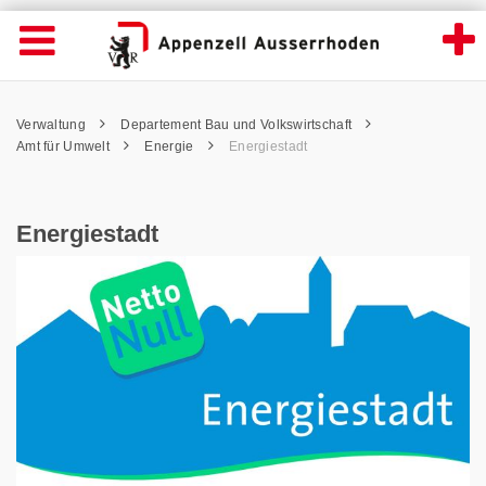
Energiestadt - Appenzell Ausserrhoden
Suche
Navigation öffnen
Wichtige
Seiten
hen
Home
Hauptnavigation
Service Navigation
Hauptnavigation
Pfadnavigation
Inhalt
Verwaltung
Departement Bau und Volkswirtschaft
Inhalt
Kontakt
Amt für Umwelt
Energie
Energiestadt
Sitemap
Metanavigation
Energiestadt