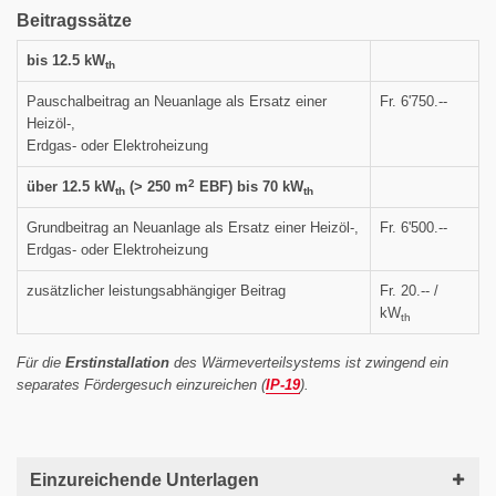
Beitragssätze
bis 12.5 kW
th
Pauschalbeitrag an Neuanlage als Ersatz einer
Fr. 6'750.--
Heizöl-,
Erdgas- oder Elektroheizung
2
über 12.5 kW
(> 250 m
EBF)
bis 70 kW
th
th
Grundbeitrag an Neuanlage als Ersatz einer Heizöl-,
Fr. 6'500.--
Erdgas- oder Elektroheizung
zusätzlicher leistungsabhängiger Beitrag
Fr. 20.-- /
kW
th
Für die
Erstinstallation
des Wärmeverteilsystems ist zwingend ein
separates Fördergesuch einzureichen (
IP-19
).
Einzureichende Unterlagen