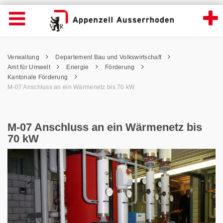
M-07 Anschluss an ein Wärmenetz bis 70 k
Suche
Navigation öffnen
Wichtige
Seiten
hen
Home
Hauptnavigation
Service Navigation
Hauptnavigation
Pfadnavigation
Inhalt
Verwaltung
Departement Bau und Volkswirtschaft
Inhalt
Kontakt
Amt für Umwelt
Energie
Förderung
Sitemap
Kantonale Förderung
Metanavigation
M-07 Anschluss an ein Wärmenetz bis 70 kW
M-07 Anschluss an ein Wärmenetz bis
70 kW