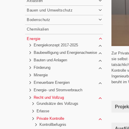
Altlasten
Bauen und Umweltschutz
Bodenschutz
Chemikalien
Energie
Energiekonzept 2017-2025
Baubewilligung und Energienachweise
Zur Privat
sie selbst
Bauten und Anlagen
tatsächlic
Förderung
Kontrolle 
Minergie
Ingenieurb
beruht im 
Erneuerbare Energien
Energie- und Stromverbrauch
Recht und Vollzug
Grundsätze des Vollzugs
Projek
Erlasse
Private Kontrolle
Kontrollbefugnis
Ausfü