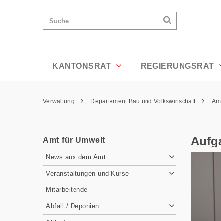
Aufgaben und Pflichten der befugten 
Wichtige
Suchen
Suche
Seiten
Suchen
Home
Hauptnavigation
Hauptnavigation
Service Navigation
Inhalt
Kontakt
KANTONSRAT
REGIERUNGSRAT
Sitemap
Metanavigation
Pfadnavigation
Verwaltung
Departement Bau und Volkswirtschaft
Amt
Inhalt
Aufg
Amt für Umwelt
Subnavigation
News aus dem Amt
Veranstaltungen und Kurse
Mitarbeitende
Abfall / Deponien