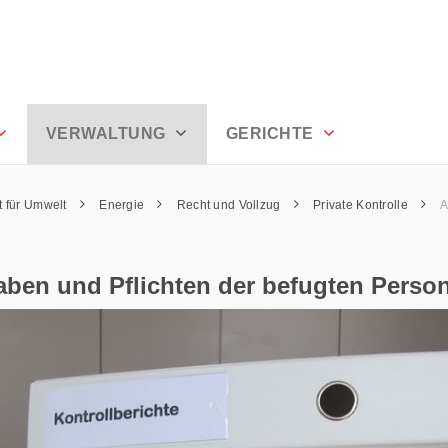
Personen - Appenzell Ausserrhoden
VERWALTUNG
GERICHTE
 für Umwelt
Energie
Recht und Vollzug
Private Kontrolle
A
aben und Pflichten der befugten Perso