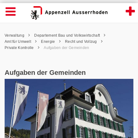
Aufgaben der Gemeinden - Appenzell Auss
Suche
Navigation öffnen
Wichtige
Seiten
hen
Home
Hauptnavigation
Service Navigation
Hauptnavigation
Pfadnavigation
Inhalt
Verwaltung
Departement Bau und Volkswirtschaft
Inhalt
Kontakt
Amt für Umwelt
Energie
Recht und Vollzug
Sitemap
Private Kontrolle
Aufgaben der Gemeinden
Metanavigation
Aufgaben der Gemeinden